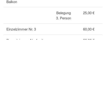
Balkon
Belegung
25,00 €
3. Person
Einzelzimmer Nr. 3
60,00 €
Doppelzimmer Nr. 4 mit
90,00 €
Balkon
Doppelzimmer Nr. 5 ohne
85,00 €
Balkon
Hunde auf Anfrage
60,00 €
Kurtaxe pro Tag /pro
3,30 €
Person